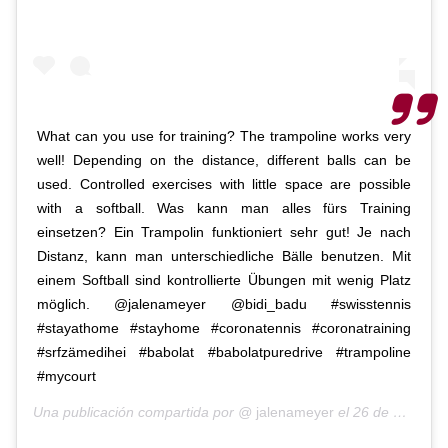
What can you use for training? The trampoline works very
well! Depending on the distance, different balls can be
used. Controlled exercises with little space are possible
with a softball. Was kann man alles fürs Training
einsetzen? Ein Trampolin funktioniert sehr gut! Je nach
Distanz, kann man unterschiedliche Bälle benutzen. Mit
einem Softball sind kontrollierte Übungen mit wenig Platz
möglich. @jalenameyer @bidi_badu #swisstennis
#stayathome #stayhome #coronatennis #coronatraining
#srfzämedihei #babolat #babolatpuredrive #trampoline
#mycourt
Una publicación compartida por @
jalenameyer
el
26 de Mar de 2020 a las 5:48 PDT