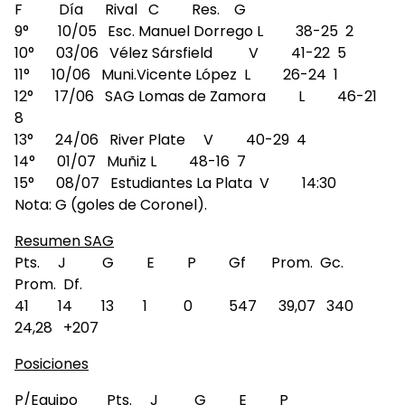
F Día Rival C Res. G
9° 10/05 Esc. Manuel Dorrego L 38-25 2
10° 03/06 Vélez Sársfield V 41-22 5
11° 10/06 Muni.Vicente López L 26-24 1
12° 17/06 SAG Lomas de Zamora L 46-21
8
13° 24/06 River Plate V 40-29 4
14° 01/07 Muñiz L 48-16 7
15° 08/07 Estudiantes La Plata V 14:30
Nota: G (goles de Coronel).
Resumen SAG
Pts. J G E P Gf Prom. Gc.
Prom. Df.
41 14 13 1 0 547 39,07 340
24,28 +207
Posiciones
P/Equipo Pts. J G E P