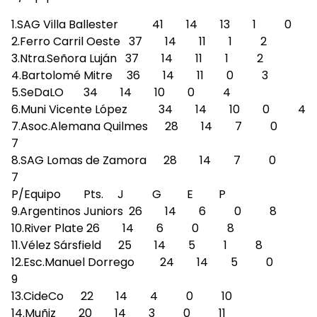
1.SAG Villa Ballester 41 14 13 1 0
2.Ferro Carril Oeste 37 14 11 1 2
3.Ntra.Señora Luján 37 14 11 1 2
4.Bartolomé Mitre 36 14 11 0 3
5.SeDaLO 34 14 10 0 4
6.Muni Vicente López 34 14 10 0 4
7.Asoc.Alemana Quilmes 28 14 7 0
7
8.SAG Lomas de Zamora 28 14 7 0
7
P/Equipo Pts. J G E P
9.Argentinos Juniors 26 14 6 0 8
10.River Plate 26 14 6 0 8
11.Vélez Sársfield 25 14 5 1 8
12.Esc.Manuel Dorrego 24 14 5 0
9
13.CideCo 22 14 4 0 10
14.Muñiz 20 14 3 0 11