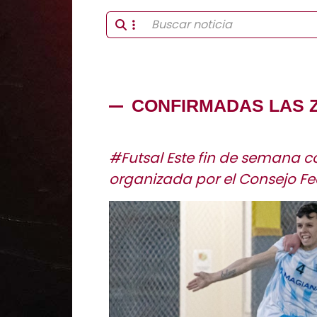
CONFIRMADAS LAS Z
#Futsal Este fin de semana c
organizada por el Consejo Fe