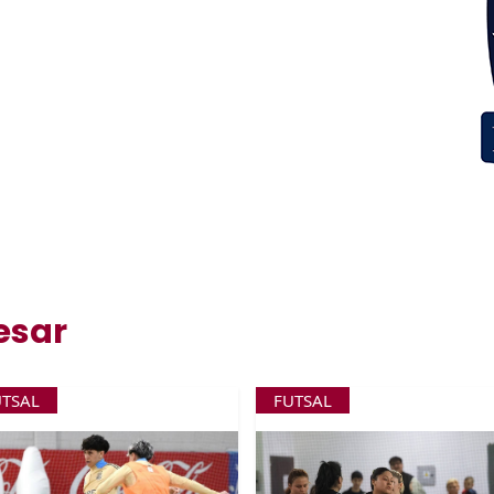
esar
UTSAL
FUTSAL