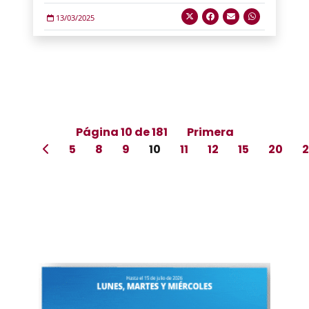
13/03/2025
Página 10 de 181
Primera
5
8
9
10
11
12
15
20
2