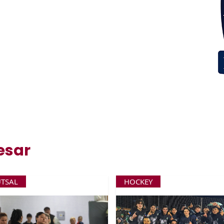
esar
UTSAL
HOCKEY