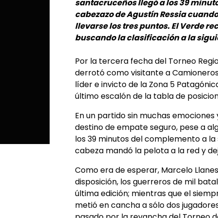
santacruceños llegó a los 39 minut
cabezazo de Agustín Ressia cuand
llevarse los tres puntos. El Verde 
buscando la clasificación a la sigui
Por la tercera fecha del Torneo Regi
derrotó como visitante a Camioneros
líder e invicto de la Zona 5 Patagónica
último escalón de la tabla de posici
En un partido sin muchas emociones 
destino de empate seguro, pese a al
los 39 minutos del complemento a la s
cabeza mandó la pelota a la red y de
Como era de esperar, Marcelo Llanes 
disposición, los guerreros de mil bata
última edición; mientras que el siem
metió en cancha a sólo dos jugadore
pasado por la revancha del Torneo de