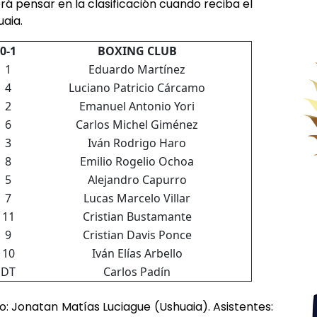
 pensar en la clasificación cuando reciba el
aia.
0-1
BOXING CLUB
1
Eduardo Martínez
4
Luciano Patricio Cárcamo
2
Emanuel Antonio Yori
6
Carlos Michel Giménez
3
Iván Rodrigo Haro
8
Emilio Rogelio Ochoa
5
Alejandro Capurro
7
Lucas Marcelo Villar
11
Cristian Bustamante
9
Cristian Davis Ponce
10
Iván Elías Arbello
DT
Carlos Padín
ro: Jonatan Matías Luciague (Ushuaia). Asistentes: