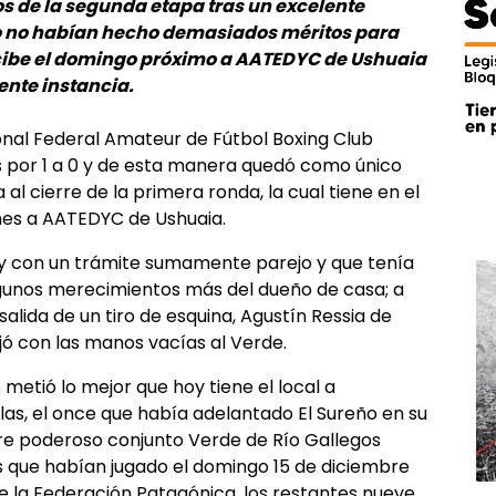
os de la segunda etapa tras un excelente
o no habían hecho demasiados méritos para
recibe el domingo próximo a AATEDYC de Ushuaia
ente instancia.
onal Federal Amateur de Fútbol Boxing Club
 por 1 a 0 y de esta manera quedó como único
 al cierre de la primera ronda, la cual tiene en el
ones a AATEDYC de Ushuaia.
y con un trámite sumamente parejo y que tenía
gunos merecimientos más del dueño de casa; a
alida de un tiro de esquina, Agustín Ressia de
jó con las manos vacías al Verde.
metió lo mejor que hoy tiene el local a
llas, el once que había adelantado El Sureño en su
pre poderoso conjunto Verde de Río Gallegos
s que habían jugado el domingo 15 de diciembre
 la Federación Patagónica, los restantes nueve