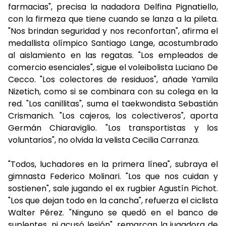
farmacias", precisa la nadadora Delfina Pignatiello,
con la firmeza que tiene cuando se lanza a la pileta.
"Nos brindan seguridad y nos reconfortan", afirma el
medallista olímpico Santiago Lange, acostumbrado
al aislamiento en las regatas. "Los empleados de
comercio esenciales", sigue el voleibolista Luciano De
Cecco. "Los colectores de residuos", añade Yamila
Nizetich, como si se combinara con su colega en la
red. "Los canillitas", suma el taekwondista Sebastián
Crismanich. "Los cajeros, los colectiveros", aporta
Germán Chiaraviglio. "Los transportistas y los
voluntarios", no olvida la velista Cecilia Carranza.
"Todos, luchadores en la primera línea", subraya el
gimnasta Federico Molinari. "Los que nos cuidan y
sostienen", sale jugando el ex rugbier Agustín Pichot.
"Los que dejan todo en la cancha", refuerza el ciclista
Walter Pérez. "Ninguno se quedó en el banco de
suplentes, ni acusó lesión", remarcan la jugadora de