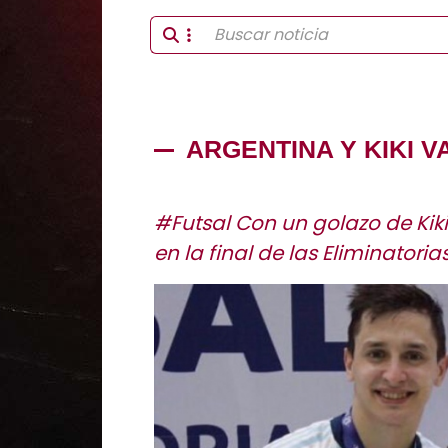
ARGENTINA Y KIKI 
#Futsal Con un golazo de Kiki
en la final de las Eliminator