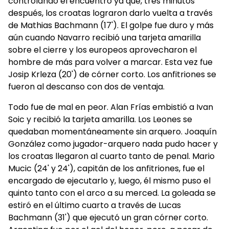
controlando el encuentro ya que, tres minutos
después, los croatas lograron darlo vuelta a través
de Mathias Bachmann (17'). El golpe fue duro y más
aún cuando Navarro recibió una tarjeta amarilla
sobre el cierre y los europeos aprovecharon el
hombre de más para volver a marcar. Esta vez fue
Josip Krleza (20') de córner corto. Los anfitriones se
fueron al descanso con dos de ventaja.
Todo fue de mal en peor. Alan Frías embistió a Ivan
Soic y recibió la tarjeta amarilla. Los Leones se
quedaban momentáneamente sin arquero. Joaquín
González como jugador-arquero nada pudo hacer y
los croatas llegaron al cuarto tanto de penal. Mario
Mucic (24' y 24'), capitán de los anfitriones, fue el
encargado de ejecutarlo y, luego, él mismo puso el
quinto tanto con el arco a su merced. La goleada se
estiró en el último cuarto a través de Lucas
Bachmann (31') que ejecutó un gran córner corto.