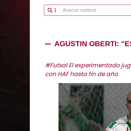
AGUSTIN OBERTI: "
#Futsal El experimentado ju
con HAF hasta fin de año.