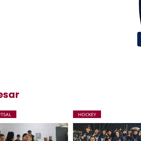
esar
UTSAL
HOCKEY