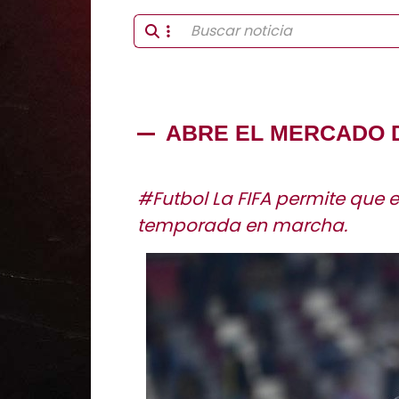
ABRE EL MERCADO 
#Futbol La FIFA permite que 
temporada en marcha.