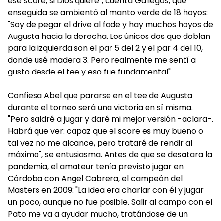
ese score, si Dios quiere", cuenta Gallegos, que
enseguida se ambientó al manto verde de 18 hoyos:
"Soy de pegar el drive al fade y hay muchos hoyos de
Augusta hacia la derecha. Los únicos dos que doblan
para la izquierda son el par 5 del 2 y el par 4 del 10,
donde usé madera 3. Pero realmente me sentí a
gusto desde el tee y eso fue fundamental".
Confiesa Abel que pararse en el tee de Augusta
durante el torneo será una victoria en sí misma.
"Pero saldré a jugar y daré mi mejor versión -aclara-.
Habrá que ver: capaz que el score es muy bueno o
tal vez no me alcance, pero trataré de rendir al
máximo", se entusiasma. Antes de que se desatara la
pandemia, el amateur tenía previsto jugar en
Córdoba con Angel Cabrera, el campeón del
Masters en 2009: "La idea era charlar con él y jugar
un poco, aunque no fue posible. Salir al campo con el
Pato me va a ayudar mucho, tratándose de un