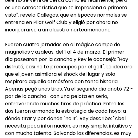
tele no se ve ni de cerca cómo es realmente, pero
es una característica que te impresiona a primera
vista", revela Gallegos, que en épocas normales se
entrena en Pilar Golf Club y eligió por ahora no
incorporarse a un claustro norteamericano.
Fueron cuatro jornadas en el mágico campo de
magnolias y azaleas, del 1 al 4 de marzo. El primer
día pasearon por la cancha y Rey le aconsejó: "Hoy
disfrutá, casi no te preocupes por el golf". La idea era
que el joven asimilara el shock del lugar y solo
respirara aquella atmósfera con tanta historia.
Apenas pegó unos tiros. Ya el segundo día anotó 72 -
par de la cancha- con una pelota en serio,
entreverando muchos tiros de práctica. Entre los
dos fueron armando la estrategia de cada hoyo: a
dónde tirar y por donde "no ir". Rey describe: "Abel
necesita poca información, es muy simple, intuitivo y
con mucho talento. Salvando las diferencias, es muy